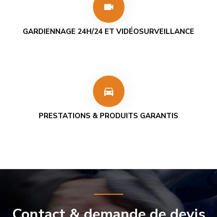
videocam
GARDIENNAGE 24H/24 ET VIDÉOSURVEILLANCE
directions_car
PRESTATIONS & PRODUITS GARANTIS
Contact & demande de devis